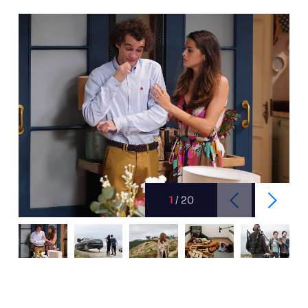
1
/
20