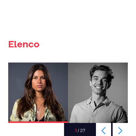
Elenco
1
/
27