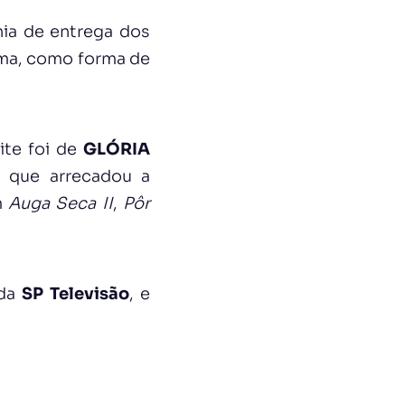
nia de entrega dos
ema, como forma de
ite foi de
GLÓRIA
, que arrecadou a
m
Auga Seca II
,
Pôr
 da
SP Televisão
, e