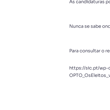
As candidaturas p
Nunca se sabe ond
Para consultar o r
https://sic.pt/w
OPTO_OsEleitos_v