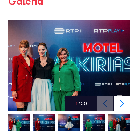
Galeria
1
/
20