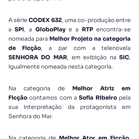
A série
CODEX 632
, uma co-produção entre
a
SPi
, a
GloboPlay
e a
RTP
encontra-se
nomeada para
Melhor Projeto na categoria
de Ficção
, a par com a telenovela
SENHORA DO MAR
, em exibição na
SIC
,
igualmente nomeada nesta categoria.
Na categoria de
Melhor Atriz em
Ficção
contamos com a
Sofia Ribeiro
pela
sua interpretação da protagonista em
Senhora do Mar.
Na categoria de
Melhor Ator em Ficção
,