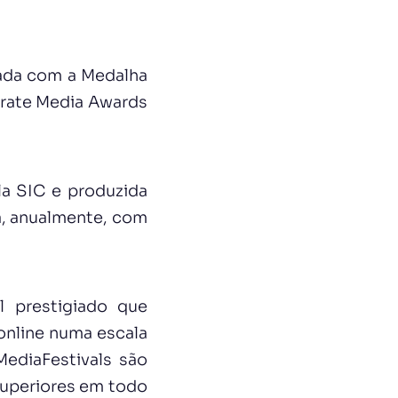
iada com a Medalha
orate Media Awards
la SIC e produzida
a, anualmente, com
l prestigiado que
 online numa escala
ediaFestivals são
uperiores em todo