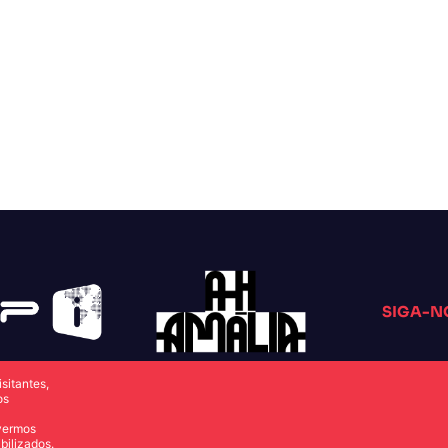
SIGA-N
sitantes,
os
overmos
bilizados.