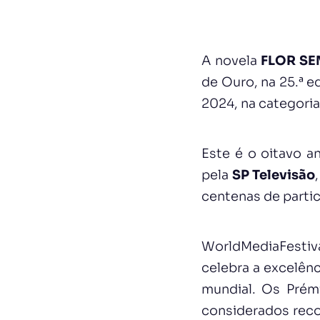
A novela
FLOR SE
de Ouro, na 25.ª 
2024, na categoria
Este é o oitavo a
pela
SP Televisão
centenas de partic
WorldMediaFestiv
celebra a excelênc
mundial. Os Prém
considerados rec