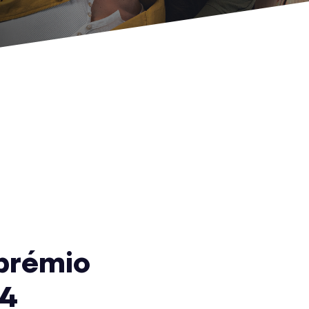
prémio
24