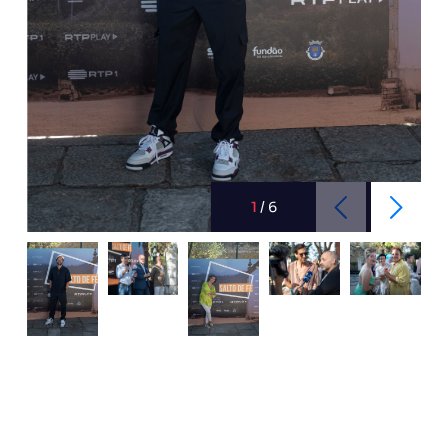
1
/
6