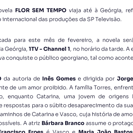
ovela
FLOR SEM TEMPO
viaja até à Geórgia, re
 internacional das produções da SP Televisão.
ada para este mês de fevereiro, a novela será
da Geórgia,
1TV - Channel 1
, no horário da tarde. A
iva conquiste o público georgiano, tal como acont
O
da autoria de
Inês Gomes
e dirigida por
Jorge
nte de um amor proibido. A família Torres, enfre
o, enquanto Catarina, uma jovem de origens 
respostas para o súbito desaparecimento da sua 
aminhos de Catarina e Vasco, cuja história de amo
ssíveis. A atriz
Bárbara Branco
assume o protago
Francisco Froes
é Vasco e
Maria João Bastos