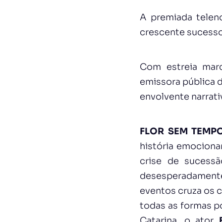
A premiada telen
crescente sucesso
Com estreia marc
emissora pública 
envolvente narrat
FLOR SEM TEMP
história emociona
crise de sucessã
desesperadamente 
eventos cruza os c
todas as formas po
Catarina, o ator