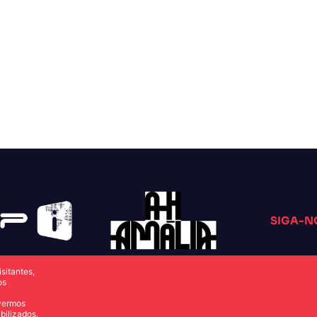
SIGA-N
sitantes,
os
overmos
bilizados.