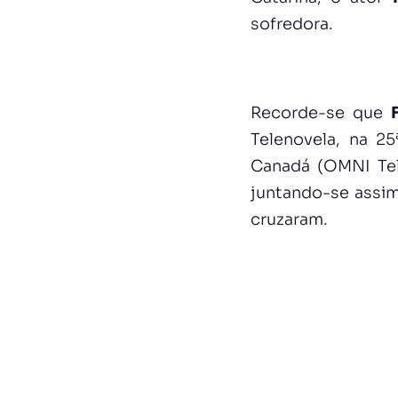
sofredora.
Recorde-se que
Telenovela, na 2
Canadá (OMNI Tele
juntando-se assim
cruzaram.