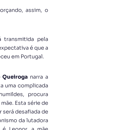
forçando, assim, o
 transmitida pela
 expectativa é que a
eceu em Portugal.
 Queiroga
narra a
nta uma complicada
humildes, procura
mãe. Esta série de
r será desafiada de
nismo da lutadora
é Leonor, a mãe