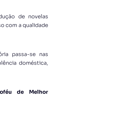
dução de novelas
so com a qualidade
ória passa-se nas
lência doméstica,
roféu de Melhor