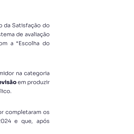
o da Satisfação do
stema de avaliação
com a “Escolha do
midor na categoria
evisão
em produzir
lico.
or completaram os
 2024 e que, após