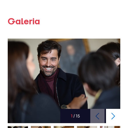
Galeria
1
/
15