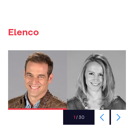
Elenco
1
/
30