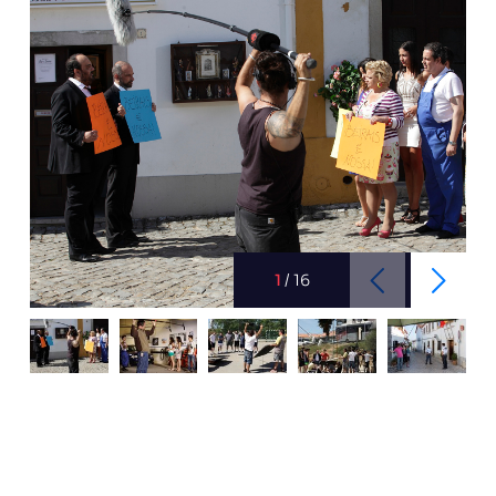
1
/
16