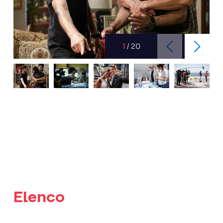
1
/
20
Elenco