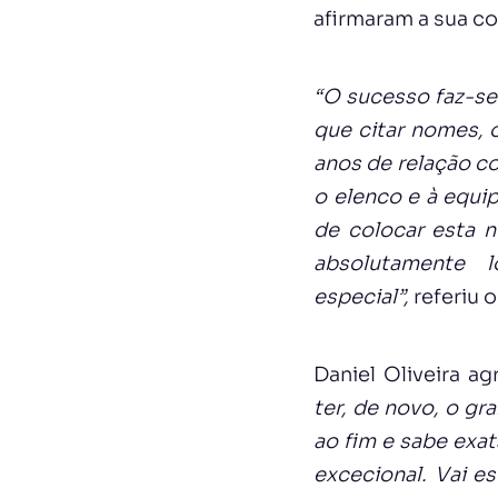
afirmaram a sua c
“O sucesso faz-se
que citar nomes, 
anos de relação c
o elenco e à equip
de colocar esta n
absolutamente lo
especial”,
referiu 
Daniel Oliveira a
ter, de novo, o gr
ao fim e sabe exa
excecional. Vai e