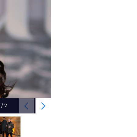
1
/
7