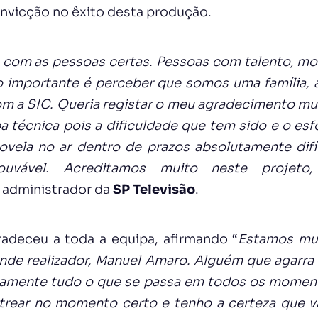
onvicção no êxito desta produção.
 com as pessoas certas. Pessoas com talento, mot
o importante é perceber que somos uma família, 
om a SIC.
Queria registar o meu agradecimento mui
a técnica pois a dificuldade que tem sido e o es
ovela no ar dentro de prazos absolutamente difí
uvável.
Acreditamos muito neste projeto,
o administrador da
SP Televisão
.
gradeceu a toda a equipa, afirmando “
Estamos mui
ande realizador, Manuel Amaro. Alguém que agarra 
tamente tudo o que se passa em todos os momen
strear no momento certo e tenho a certeza que va