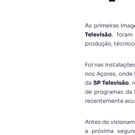
As primeiras ima
Televisão
, foram
produção, técnicos
Foi nas instalaçõe
nos Açores, onde 
da
SP Televisão
, 
de programas da S
recentemente acum
Antes do visionam
a próxima segund