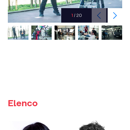
1
/
20
Elenco