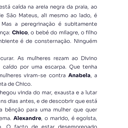
está caída na areia negra da praia, ao
 de São Mateus, ali mesmo ao lado, é
 Mas a peregrinação é subitamente
ança:
Chico
, o bebé do milagre, o filho
mbiente é de consternação. Ninguém
urar. As mulheres rezam ao Divino
a caído por uma escarpa. Que tenha
mulheres viram-se contra
Anabela
, a
nta de Chico.
 chegou vinda do mar, exausta e a lutar
uns dias antes, e de descobrir que está
uma bênção para uma mulher que quer
lema.
Alexandre
, o marido, é egoísta,
nto. O facto de estar desempregado