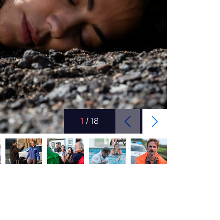
1
/
18