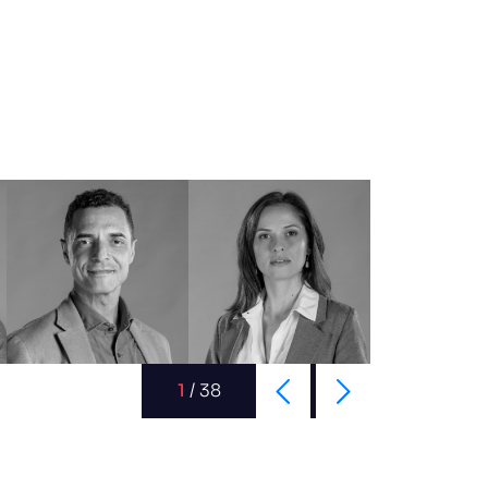
1
/
38