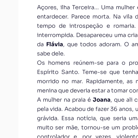
Açores, ilha Terceira... Uma mulher 
entardecer. Parece morta. Na vila
tempo de introspeção e romaria.
interrompida. Desapareceu uma cri
da
Flávia
, que todos adoram. O a
sabe dele.
Os homens reúnem-se para o proc
Espírito Santo. Teme-se que tenh
morrido no mar. Rapidamente, as 
menina que deveria estar a tomar co
A mulher na praia é
Joana
, que ali
pela vida. Acabou de fazer 36 anos, 
grávida. Essa notícia, que seria 
muito ser mãe, tornou-se um prob
controlador e, por vezes, viole